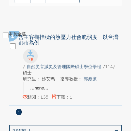
本頁全選
1
含主客觀指標的熱壓力社會脆弱度：以台灣
都市為例
/
自然災害減災及管理國際碩士學位學程
/114/
碩士
研究生： 沙艾瑪
指導教授：
郭彥廉
none
點閱：135
下載：1
1