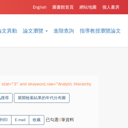
English
圖書館首頁
網站地圖
個人書房
論文異動
論文瀏覽
進階查詢
指導教授瀏覽論文
stat="3" and ekeyword.raw="Analytic Hierarchy
搜尋
展開檢索結果的年代分布圖
已勾選
0
筆資料
列印
E-mail
收藏