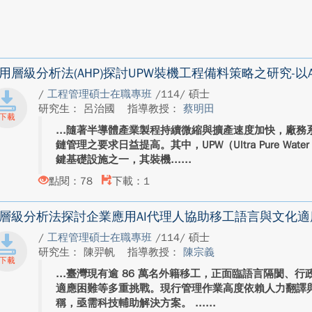
用層級分析法(AHP)探討UPW裝機工程備料策略之研究-以
/
工程管理碩士在職專班
/114/ 碩士
研究生： 呂治國
指導教授：
蔡明田
隨著半導體產業製程持續微縮與擴產速度加快，廠務
鏈管理之要求日益提高。其中，UPW（Ultra Pure W
鍵基礎設施之一，其裝機...
點閱：78
下載：1
層級分析法探討企業應用AI代理人協助移工語言與文化適
/
工程管理碩士在職專班
/114/ 碩士
研究生： 陳羿帆
指導教授：
陳宗義
臺灣現有逾 86 萬名外籍移工，正面臨語言隔閡、
適應困難等多重挑戰。現行管理作業高度依賴人力翻譯
稱，亟需科技輔助解決方案。 ...