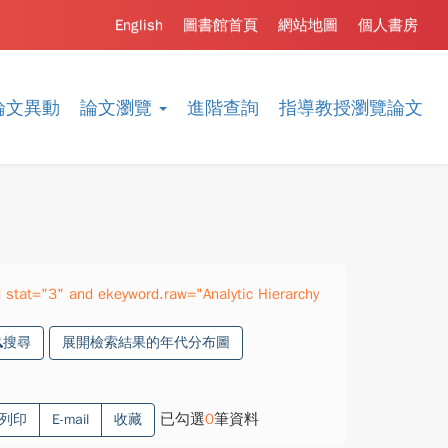
English
圖書館首頁
網站地圖
個人書房
論文異動
論文瀏覽
進階查詢
指導教授瀏覽論文
stat="3" and ekeyword.raw="Analytic Hierarchy
搜尋
展開檢索結果的年代分布圖
已勾選
0
筆資料
列印
E-mail
收藏