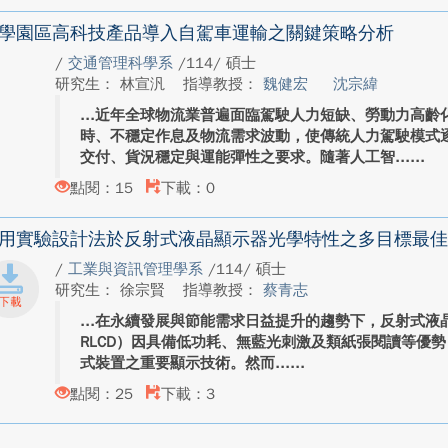
學園區高科技產品導入自駕車運輸之關鍵策略分析
/
交通管理科學系
/114/ 碩士
研究生： 林宣汎
指導教授：
魏健宏
沈宗緯
近年全球物流業普遍面臨駕駛人力短缺、勞動力高齡
時、不穩定作息及物流需求波動，使傳統人力駕駛模式
交付、貨況穩定與運能彈性之要求。隨著人工智...
點閱：15
下載：0
用實驗設計法於反射式液晶顯示器光學特性之多目標最佳
/
工業與資訊管理學系
/114/ 碩士
研究生： 徐宗賢
指導教授：
蔡青志
在永續發展與節能需求日益提升的趨勢下，反射式液晶顯示器（R
RLCD）因具備低功耗、無藍光刺激及類紙張閱讀等優
式裝置之重要顯示技術。然而...
點閱：25
下載：3