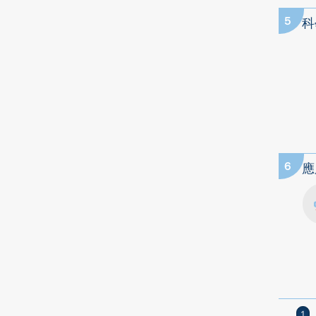
5
科
6
應
1