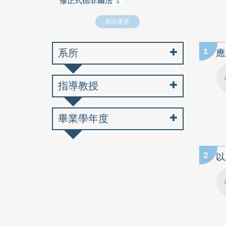
修正式德菲爾法
1
顯示更多
系所
1
應
指導教授
畢業學年度
2
以