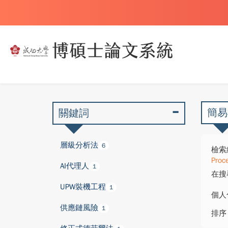
簡易
關鍵詞
層級分析法
6
檢索
Proc
AI代理人
1
在搜
UPW裝機工程
1
個人
供應鏈風險
1
排序