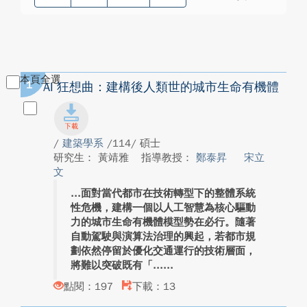
本頁全選
1
AI 狂想曲：建構後人類世的城市生命有機體
/
建築學系
/114/ 碩士
研究生： 黃靖雅
指導教授：
鄭泰昇
宋立
文
面對當代都市在技術轉型下的整體系統
性危機，建構一個以人工智慧為核心驅動
力的城市生命有機體模型勢在必行。隨著
自動駕駛與演算法治理的興起，若都市規
劃依然停留於優化交通運行的技術層面，
將難以突破既有「...
點閱：197
下載：13