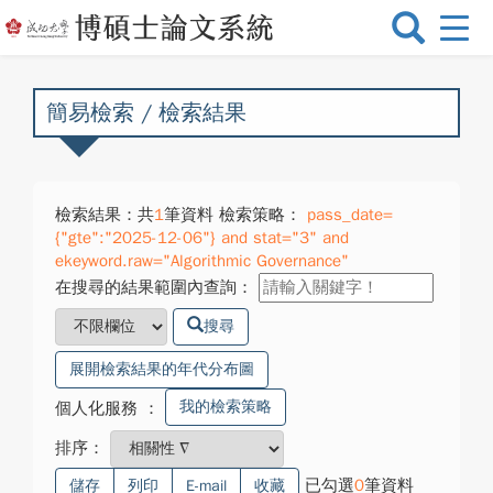
選
單
切
換
簡易檢索 / 檢索結果
檢索結果：共
1
筆資料 檢索策略：
pass_date=
{"gte":"2025-12-06"} and stat="3" and
ekeyword.raw="Algorithmic Governance"
在搜尋的結果範圍內查詢：
搜尋
展開檢索結果的年代分布圖
我的檢索策略
個人化服務
：
排序：
已勾選
0
筆資料
儲存
列印
E-mail
收藏