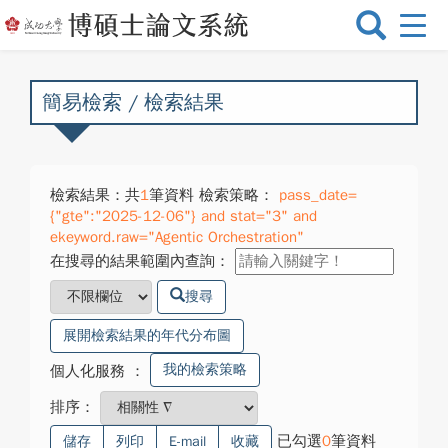
選
單
切
換
簡易檢索 / 檢索結果
檢索結果：共
1
筆資料 檢索策略：
pass_date=
{"gte":"2025-12-06"} and stat="3" and
ekeyword.raw="Agentic Orchestration"
在搜尋的結果範圍內查詢：
搜尋
展開檢索結果的年代分布圖
我的檢索策略
個人化服務
：
排序：
已勾選
0
筆資料
儲存
列印
E-mail
收藏