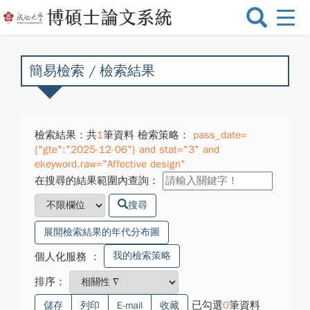
選
單
切
換
簡易檢索 / 檢索結果
檢索結果：共
1
筆資料 檢索策略：
pass_date=
{"gte":"2025-12-06"} and stat="3" and
ekeyword.raw="Affective design"
在搜尋的結果範圍內查詢：
搜尋
展開檢索結果的年代分布圖
我的檢索策略
個人化服務
：
排序：
已勾選
0
筆資料
儲存
列印
E-mail
收藏