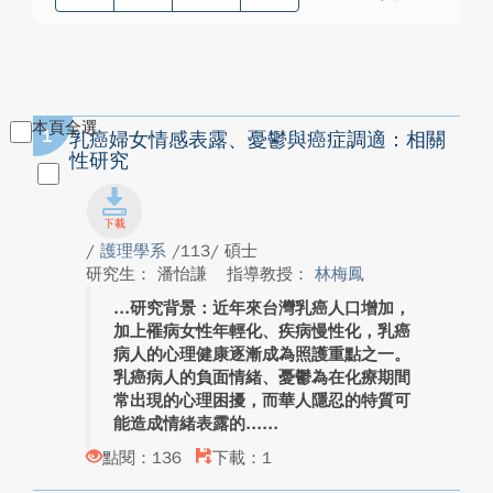
本頁全選
1
乳癌婦女情感表露、憂鬱與癌症調適：相關
性研究
/
護理學系
/113/ 碩士
研究生： 潘怡謙
指導教授：
林梅鳳
研究背景：近年來台灣乳癌人口增加，
加上罹病女性年輕化、疾病慢性化，乳癌
病人的心理健康逐漸成為照護重點之一。
乳癌病人的負面情緒、憂鬱為在化療期間
常出現的心理困擾，而華人隱忍的特質可
能造成情緒表露的...
點閱：136
下載：1