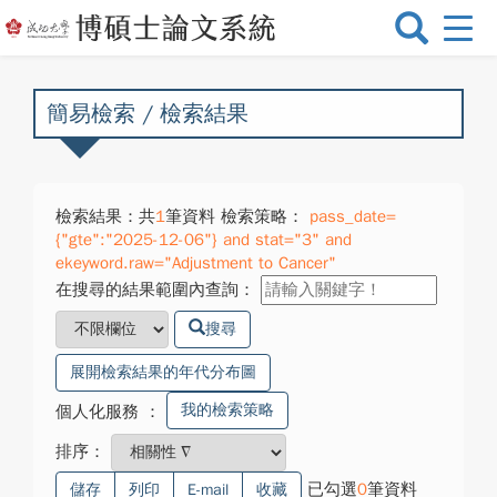
選
單
切
換
簡易檢索 / 檢索結果
檢索結果：共
1
筆資料 檢索策略：
pass_date=
{"gte":"2025-12-06"} and stat="3" and
ekeyword.raw="Adjustment to Cancer"
在搜尋的結果範圍內查詢：
搜尋
展開檢索結果的年代分布圖
我的檢索策略
個人化服務
：
排序：
已勾選
0
筆資料
儲存
列印
E-mail
收藏