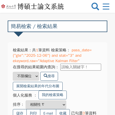
選
單
切
換
簡易檢索 / 檢索結果
檢索結果：共
1
筆資料 檢索策略：
pass_date=
{"gte":"2025-12-06"} and stat="3" and
ekeyword.raw="Adaptive Kalman Filter"
在搜尋的結果範圍內查詢：
搜尋
展開檢索結果的年代分布圖
我的檢索策略
個人化服務
：
排序：
已勾選
0
筆資料
儲存
列印
E-mail
收藏