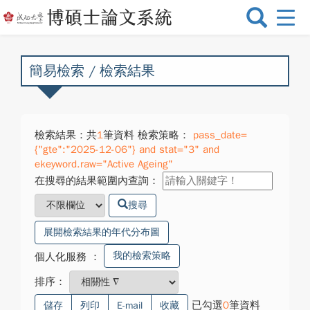
選
單
切
換
簡易檢索 / 檢索結果
檢索結果：共
1
筆資料 檢索策略：
pass_date=
{"gte":"2025-12-06"} and stat="3" and
ekeyword.raw="Active Ageing"
在搜尋的結果範圍內查詢：
搜尋
展開檢索結果的年代分布圖
我的檢索策略
個人化服務
：
排序：
已勾選
0
筆資料
儲存
列印
E-mail
收藏