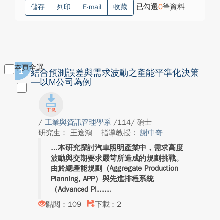
已勾選
0
筆資料
儲存
列印
E-mail
收藏
本頁全選
1
結合預測誤差與需求波動之產能平準化決策
—以M公司為例
/
工業與資訊管理學系
/114/ 碩士
研究生： 王逸鴻
指導教授：
謝中奇
本研究探討汽車照明產業中，需求高度
波動與交期要求嚴苛所造成的規劃挑戰。
由於總產能規劃（Aggregate Production
Planning, APP）與先進排程系統
（Advanced Pl...
點閱：109
下載：2