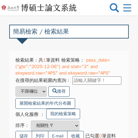
選
單
切
換
簡易檢索 / 檢索結果
檢索結果：共
1
筆資料 檢索策略：
pass_date=
{"gte":"2025-12-06"} and stat="3" and
ekeyword.raw="APS" and ekeyword.raw="APS"
在搜尋的結果範圍內查詢：
搜尋
展開檢索結果的年代分布圖
我的檢索策略
個人化服務
：
排序：
已勾選
0
筆資料
儲存
列印
E-mail
收藏