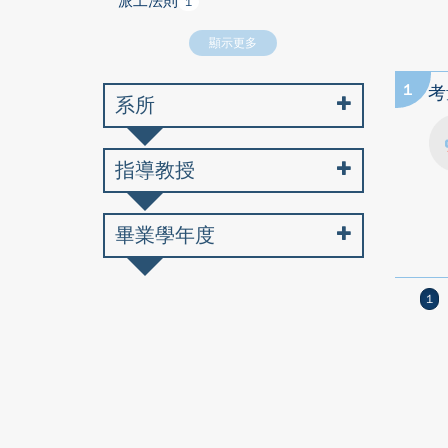
派工法則
1
顯示更多
1
考
系所
指導教授
畢業學年度
1