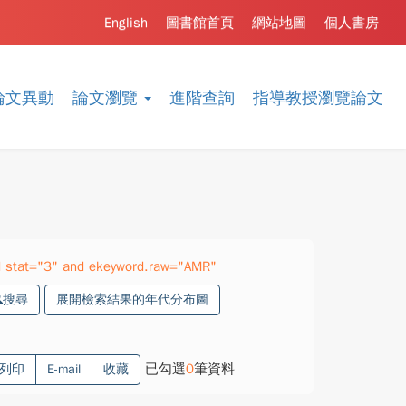
English
圖書館首頁
網站地圖
個人書房
論文異動
論文瀏覽
進階查詢
指導教授瀏覽論文
 stat="3" and ekeyword.raw="AMR"
搜尋
展開檢索結果的年代分布圖
已勾選
0
筆資料
列印
E-mail
收藏