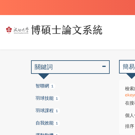
簡易
關鍵詞
智聯網
1
檢索
ekey
羽球技能
1
在搜
羽球課程
1
個人
自我效能
1
排序