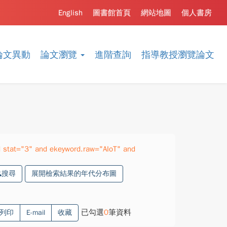
English
圖書館首頁
網站地圖
個人書房
論文異動
論文瀏覽
進階查詢
指導教授瀏覽論文
 stat="3" and ekeyword.raw="AIoT" and
搜尋
展開檢索結果的年代分布圖
已勾選
0
筆資料
列印
E-mail
收藏