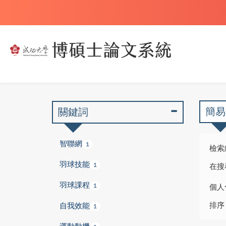
簡易
關鍵詞
智聯網
1
檢索
羽球技能
1
在搜
羽球課程
1
個人
排序
自我效能
1