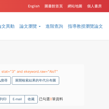
English
圖書館首頁
網站地圖
個人書房
論文異動
論文瀏覽
進階查詢
指導教授瀏覽論文
 stat="3" and ekeyword.raw="AIoT"
搜尋
展開檢索結果的年代分布圖
已勾選
0
筆資料
列印
E-mail
收藏