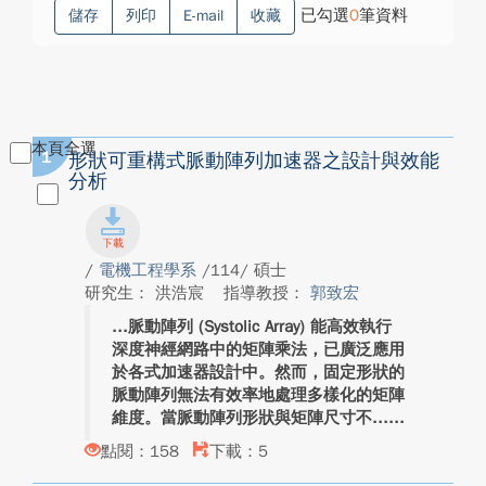
已勾選
0
筆資料
儲存
列印
E-mail
收藏
本頁全選
1
形狀可重構式脈動陣列加速器之設計與效能
分析
/
電機工程學系
/114/ 碩士
研究生： 洪浩宸
指導教授：
郭致宏
脈動陣列 (Systolic Array) 能高效執行
深度神經網路中的矩陣乘法，已廣泛應用
於各式加速器設計中。然而，固定形狀的
脈動陣列無法有效率地處理多樣化的矩陣
維度。當脈動陣列形狀與矩陣尺寸不...
點閱：158
下載：5