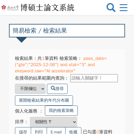
選
單
切
換
簡易檢索 / 檢索結果
檢索結果：共
1
筆資料 檢索策略：
pass_date=
{"gte":"2025-12-06"} and stat="3" and
ekeyword.raw="AI accelerator"
在搜尋的結果範圍內查詢：
搜尋
展開檢索結果的年代分布圖
我的檢索策略
個人化服務
：
排序：
已勾選
0
筆資料
儲存
列印
E-mail
收藏