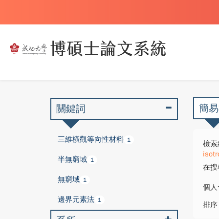
簡易
關鍵詞
三維橫觀等向性材料
1
檢索
isotr
半無窮域
1
在搜
無窮域
1
個人
邊界元素法
1
排序