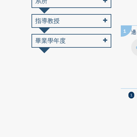
系所
指導教授
1
邊
畢業學年度
1