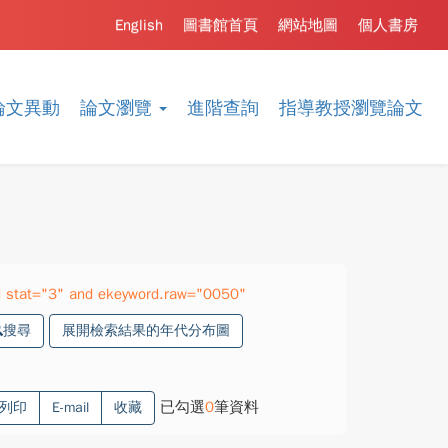
English
圖書館首頁
網站地圖
個人書房
論文異動
論文瀏覽
進階查詢
指導教授瀏覽論文
 stat="3" and ekeyword.raw="0050"
搜尋
展開檢索結果的年代分布圖
已勾選
0
筆資料
列印
E-mail
收藏