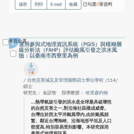
已勾選
0
筆資料
儲存
列印
E-mail
收藏
本頁全選
1
運用參與式地理資訊系統（PGIS）與模糊層
級分析法（FAHP）評估颱風引發之洪水風
險：以臺南市西寮里為例
/
自然災害減災及管理國際碩士學位學程
/114/
碩士
研究生： 金語智
指導教授：
哈里森約翰
熱帶氣旋引發的洪水是全球最具破壞性
的自然災害之一,對沿海社區構成威脅。
台灣位於西太平洋颱風帶內,由於颱風頻
繁、鄰近台灣海峽、沿海地形平坦及人口
密度高,特別容易受到影響。本研究採用
參與式地理資訊系...