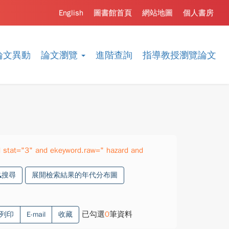
English
圖書館首頁
網站地圖
個人書房
論文異動
論文瀏覽
進階查詢
指導教授瀏覽論文
stat="3" and ekeyword.raw=" hazard and
搜尋
展開檢索結果的年代分布圖
已勾選
0
筆資料
列印
E-mail
收藏