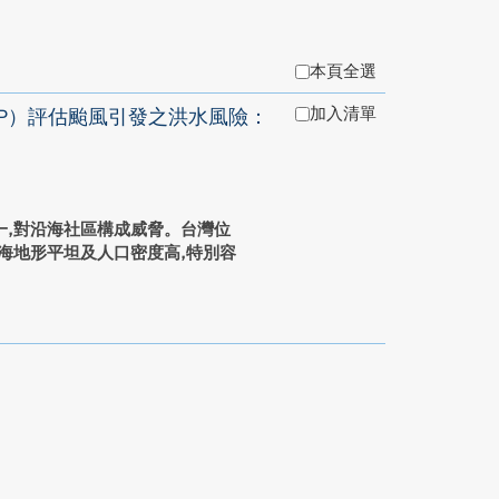
本頁全選
加入清單
HP）評估颱風引發之洪水風險：
一,對沿海社區構成威脅。台灣位
海地形平坦及人口密度高,特別容