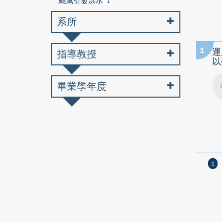
颱風引發洪水
1
系所
1
運
指導教授
以
畢業學年度
1