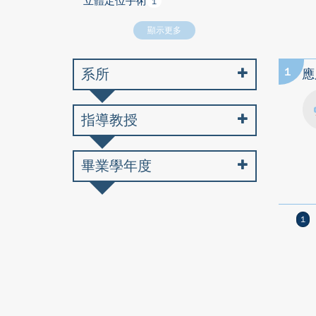
立體定位手術
1
顯示更多
系所
1
應
指導教授
畢業學年度
1