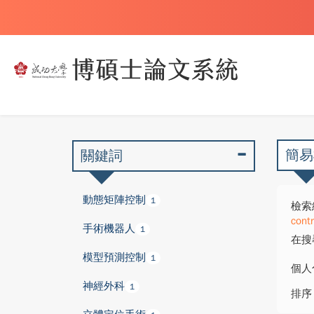
簡易
關鍵詞
動態矩陣控制
1
檢索
contr
手術機器人
1
在搜
模型預測控制
1
個人
神經外科
1
排序