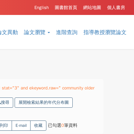
English
圖書館首頁
網站地圖
個人書房
論文異動
論文瀏覽
進階查詢
指導教授瀏覽論文
stat="3" and ekeyword.raw=" community older
搜尋
展開檢索結果的年代分布圖
已勾選
0
筆資料
列印
E-mail
收藏