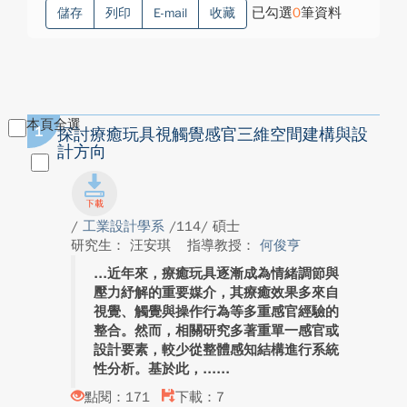
已勾選
0
筆資料
儲存
列印
E-mail
收藏
本頁全選
1
探討療癒玩具視觸覺感官三維空間建構與設
計方向
/
工業設計學系
/114/ 碩士
研究生： 汪安琪
指導教授：
何俊亨
近年來，療癒玩具逐漸成為情緒調節與
壓力紓解的重要媒介，其療癒效果多來自
視覺、觸覺與操作行為等多重感官經驗的
整合。然而，相關研究多著重單一感官或
設計要素，較少從整體感知結構進行系統
性分析。基於此，...
點閱：171
下載：7