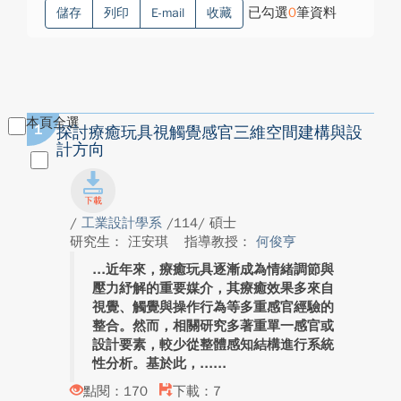
已勾選
0
筆資料
儲存
列印
E-mail
收藏
本頁全選
1
探討療癒玩具視觸覺感官三維空間建構與設
計方向
/
工業設計學系
/114/ 碩士
研究生： 汪安琪
指導教授：
何俊亨
近年來，療癒玩具逐漸成為情緒調節與
壓力紓解的重要媒介，其療癒效果多來自
視覺、觸覺與操作行為等多重感官經驗的
整合。然而，相關研究多著重單一感官或
設計要素，較少從整體感知結構進行系統
性分析。基於此，...
點閱：170
下載：7