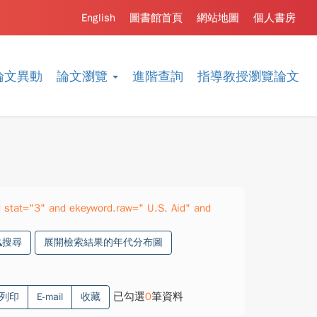
English
圖書館首頁
網站地圖
個人書房
論文異動
論文瀏覽
進階查詢
指導教授瀏覽論文
stat="3" and ekeyword.raw=" U.S. Aid" and
搜尋
展開檢索結果的年代分布圖
已勾選
0
筆資料
列印
E-mail
收藏