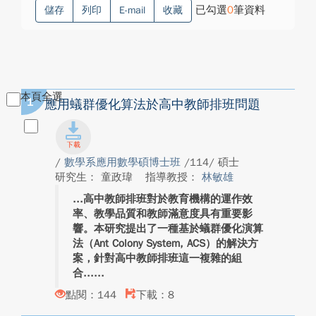
已勾選
0
筆資料
儲存
列印
E-mail
收藏
本頁全選
1
應用蟻群優化算法於高中教師排班問題
/
數學系應用數學碩博士班
/114/ 碩士
研究生： 童政瑋
指導教授：
林敏雄
高中教師排班對於教育機構的運作效
率、教學品質和教師滿意度具有重要影
響。本研究提出了一種基於蟻群優化演算
法（Ant Colony System, ACS）的解決方
案，針對高中教師排班這一複雜的組
合...
點閱：144
下載：8