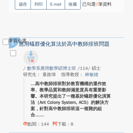
已勾選
0
筆資料
儲存
列印
E-mail
收藏
本頁全選
1
應用蟻群優化算法於高中教師排班問題
/
數學系應用數學碩博士班
/114/ 碩士
研究生： 童政瑋
指導教授：
林敏雄
高中教師排班對於教育機構的運作效
率、教學品質和教師滿意度具有重要影
響。本研究提出了一種基於蟻群優化演算
法（Ant Colony System, ACS）的解決方
案，針對高中教師排班這一複雜的組
合...
點閱：144
下載：8