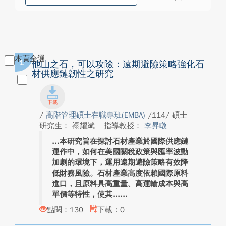
本頁全選
1
他山之石，可以攻險：遠期避險策略強化石
材供應鏈韌性之研究
/
高階管理碩士在職專班(EMBA)
/114/ 碩士
研究生： 禤耀斌
指導教授：
李昇暾
本研究旨在探討石材產業於國際供應鏈
運作中，如何在美國關稅政策與匯率波動
加劇的環境下，運用遠期避險策略有效降
低財務風險。石材產業高度依賴國際原料
進口，且原料具高重量、高運輸成本與高
單價等特性，使其...
點閱：130
下載：0