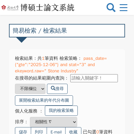
選
單
切
換
簡易檢索 / 檢索結果
檢索結果：共
1
筆資料 檢索策略：
pass_date=
{"gte":"2025-12-06"} and stat="3" and
ekeyword.raw=" Stone Industry"
在搜尋的結果範圍內查詢：
搜尋
展開檢索結果的年代分布圖
我的檢索策略
個人化服務
：
排序：
已勾選
0
筆資料
儲存
列印
E-mail
收藏