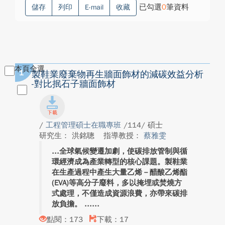
已勾選
0
筆資料
儲存
列印
E-mail
收藏
本頁全選
1
製鞋業廢棄物再生牆面飾材的減碳效益分析
-對比抿石子牆面飾材
/
工程管理碩士在職專班
/114/ 碩士
研究生： 洪銘聰
指導教授：
蔡雅雯
全球氣候變遷加劇，使碳排放管制與循
環經濟成為產業轉型的核心課題。製鞋業
在生產過程中產生大量乙烯－醋酸乙烯酯
(EVA)等高分子廢料，多以掩埋或焚燒方
式處理，不僅造成資源浪費，亦帶來碳排
放負擔。 ...
點閱：173
下載：17