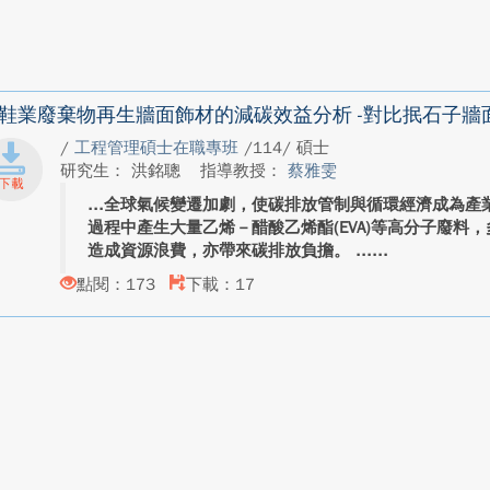
鞋業廢棄物再生牆面飾材的減碳效益分析 -對比抿石子牆
/
工程管理碩士在職專班
/114/ 碩士
研究生： 洪銘聰
指導教授：
蔡雅雯
全球氣候變遷加劇，使碳排放管制與循環經濟成為產
過程中產生大量乙烯－醋酸乙烯酯(EVA)等高分子廢料
造成資源浪費，亦帶來碳排放負擔。 ...
點閱：173
下載：17