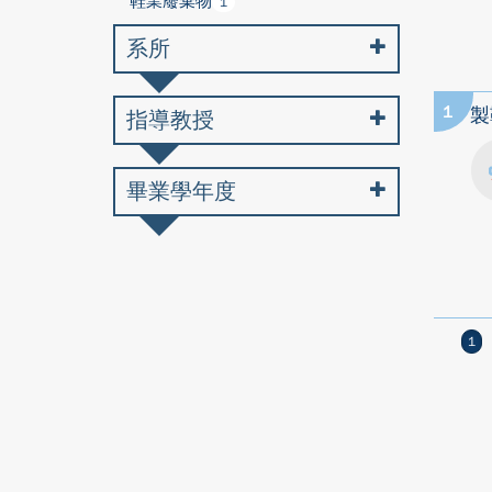
鞋業廢棄物
1
系所
1
製
指導教授
畢業學年度
1