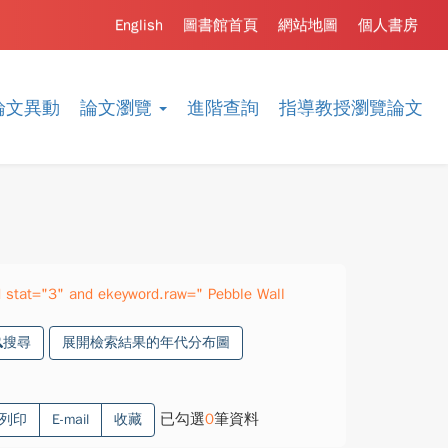
English
圖書館首頁
網站地圖
個人書房
論文異動
論文瀏覽
進階查詢
指導教授瀏覽論文
stat="3" and ekeyword.raw=" Pebble Wall
搜尋
展開檢索結果的年代分布圖
已勾選
0
筆資料
列印
E-mail
收藏