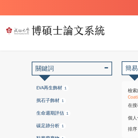
簡易
關鍵詞
EVA再生飾材
1
檢索
Coat
抿石子飾材
1
在搜
生命週期評估
1
個人
碳足跡分析
1
排序