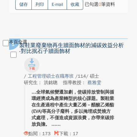
已勾選
0
筆資料
儲存
列印
E-mail
收藏
本頁全選
1
製鞋業廢棄物再生牆面飾材的減碳效益分析
-對比抿石子牆面飾材
/
工程管理碩士在職專班
/114/ 碩士
研究生： 洪銘聰
指導教授：
蔡雅雯
全球氣候變遷加劇，使碳排放管制與循
環經濟成為產業轉型的核心課題。製鞋業
在生產過程中產生大量乙烯－醋酸乙烯酯
(EVA)等高分子廢料，多以掩埋或焚燒方
式處理，不僅造成資源浪費，亦帶來碳排
放負擔。 ...
點閱：173
下載：17