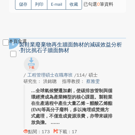
已勾選
0
筆資料
儲存
列印
E-mail
收藏
本頁全選
1
製鞋業廢棄物再生牆面飾材的減碳效益分析
-對比抿石子牆面飾材
/
工程管理碩士在職專班
/114/ 碩士
研究生： 洪銘聰
指導教授：
蔡雅雯
全球氣候變遷加劇，使碳排放管制與循
環經濟成為產業轉型的核心課題。製鞋業
在生產過程中產生大量乙烯－醋酸乙烯酯
(EVA)等高分子廢料，多以掩埋或焚燒方
式處理，不僅造成資源浪費，亦帶來碳排
放負擔。 ...
點閱：173
下載：17