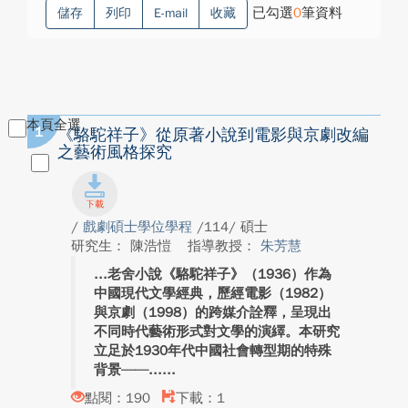
已勾選
0
筆資料
儲存
列印
E-mail
收藏
本頁全選
1
《駱駝祥子》從原著小說到電影與京劇改編
之藝術風格探究
/
戲劇碩士學位學程
/114/ 碩士
研究生： 陳浩愷
指導教授：
朱芳慧
老舍小說《駱駝祥子》（1936）作為
中國現代文學經典，歷經電影（1982）
與京劇（1998）的跨媒介詮釋，呈現出
不同時代藝術形式對文學的演繹。本研究
立足於1930年代中國社會轉型期的特殊
背景——...
點閱：190
下載：1