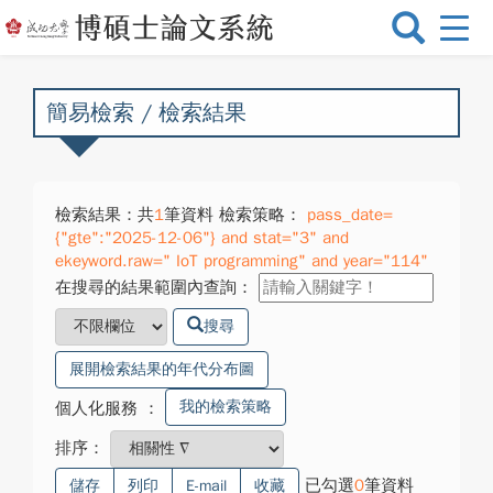
選
單
切
換
簡易檢索 / 檢索結果
檢索結果：共
1
筆資料 檢索策略：
pass_date=
{"gte":"2025-12-06"} and stat="3" and
ekeyword.raw=" IoT programming" and year="114"
在搜尋的結果範圍內查詢：
搜尋
展開檢索結果的年代分布圖
我的檢索策略
個人化服務
：
排序：
已勾選
0
筆資料
儲存
列印
E-mail
收藏