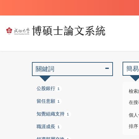
簡易
關鍵詞
公股銀行
1
檢索
留任意願
1
在搜
知覺組織支持
1
個人
排序
職涯成長
1