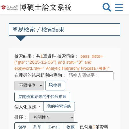
選
單
切
換
簡易檢索 / 檢索結果
檢索結果：共
1
筆資料 檢索策略：
pass_date=
{"gte":"2025-12-06"} and stat="3" and
ekeyword.raw=" Analytic Hierarchy Process (AHP)"
在搜尋的結果範圍內查詢：
搜尋
展開檢索結果的年代分布圖
我的檢索策略
個人化服務
：
排序：
已勾選
0
筆資料
儲存
列印
E-mail
收藏