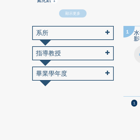
氮化鋁
1
顯示更多
系所
1
水
影
指導教授
畢業學年度
1