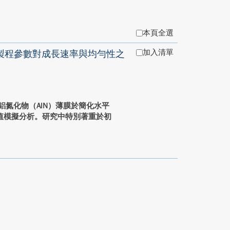
本頁全選
加入清單
： 製程參數對成長速率與均勻性之
鋁氮化物（AlN）薄膜於簡化水平
值模擬分析。研究中特別著重於初