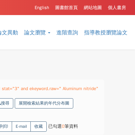
English
圖書館首頁
網站地圖
個人書房
論文異動
論文瀏覽
進階查詢
指導教授瀏覽論文
stat="3" and ekeyword.raw=" Aluminum nitride"
搜尋
展開檢索結果的年代分布圖
已勾選
0
筆資料
列印
E-mail
收藏