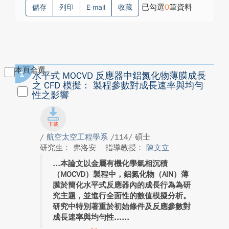
已勾選
0
筆資料
儲存
列印
E-mail
收藏
本頁全選
1
水平式 MOCVD 反應器中鋁氮化物薄膜成長
之 CFD 模擬： 製程參數對成長速率與均勻
性之影響
/
航空太空工程學系
/114/ 碩士
研究生： 弗洛安
指導教授：
陳文立
本論文以金屬有機化學氣相沉積
（MOCVD）製程中，鋁氮化物（AlN）薄
膜於簡化水平式反應器內的成長行為為研
究主題，並進行全面性的數值模擬分析。
研究中特別著重於初始條件及反應參數對
成長速率與均勻性...