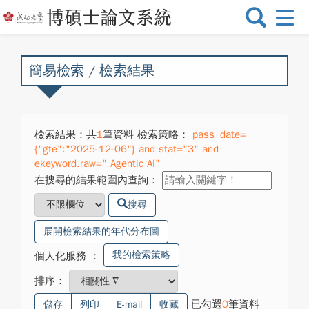
選
單
切
換
簡易檢索 / 檢索結果
檢索結果：共
1
筆資料 檢索策略：
pass_date=
{"gte":"2025-12-06"} and stat="3" and
ekeyword.raw=" Agentic AI"
在搜尋的結果範圍內查詢：
搜尋
展開檢索結果的年代分布圖
我的檢索策略
個人化服務
：
排序：
已勾選
0
筆資料
儲存
列印
E-mail
收藏