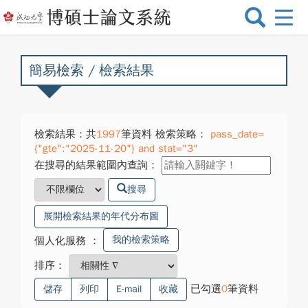
選
單
切
換
簡易檢索 / 檢索結果
檢索結果：共
1997
筆資料 檢索策略：
pass_date=
{"gte":"2025-11-20"} and stat="3"
在搜尋的結果範圍內查詢：
搜尋
展開檢索結果的年代分布圖
我的檢索策略
個人化服務
：
排序：
已勾選
0
筆資料
儲存
列印
E-mail
收藏