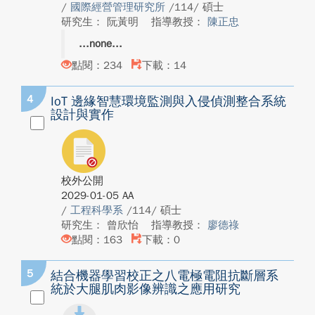
/
國際經營管理研究所
/114/ 碩士
研究生： 阮黃明
指導教授：
陳正忠
none
點閱：234
下載：14
4
IoT 邊緣智慧環境監測與入侵偵測整合系統
設計與實作
校外公開
2029-01-05 AA
/
工程科學系
/114/ 碩士
研究生： 曾欣怡
指導教授：
廖德祿
點閱：163
下載：0
5
結合機器學習校正之八電極電阻抗斷層系
統於大腿肌肉影像辨識之應用研究