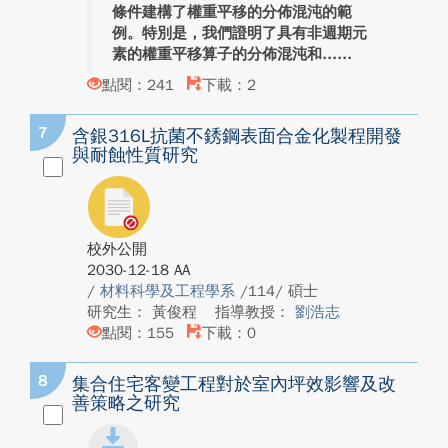
條件建構了權重平移的分佈混沌的範
例。特別是，我們證明了具有非週期元
素的權重平移算子的分佈混沌和...
點閱：241
下載：2
7
含銀316L抗菌不銹鋼表面合金化製程開發
與耐蝕性質研究
校外公開
2030-12-18 AA
/
材料科學及工程學系
/114/ 碩士
研究生： 黃俊程
指導教授：
劉浩志
點閱：155
下載：0
8
集合住宅客變工程對於室內坪效影響及改
善策略之研究