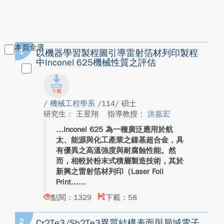
本頁全選
1
以機器學習製程圖引導雷射箔材列印製程
中Inconel 625機械性質之評估
/
機械工程學系
/114/ 碩士
研究生： 王昱翔
指導教授：
洪嘉宏
Inconel 625 為一種廣泛應用於航
太、能源與化工產業之鎳基超合金，具
有優異之高溫強度與耐腐蝕性能。然
而，相較於粉末式積層製造技術，其於
新興之雷射箔材列印（Laser Foil
Print...
點閱：1329
下載：58
2
Cr2Te3/Sb2Te3異質結構表面與局域電子