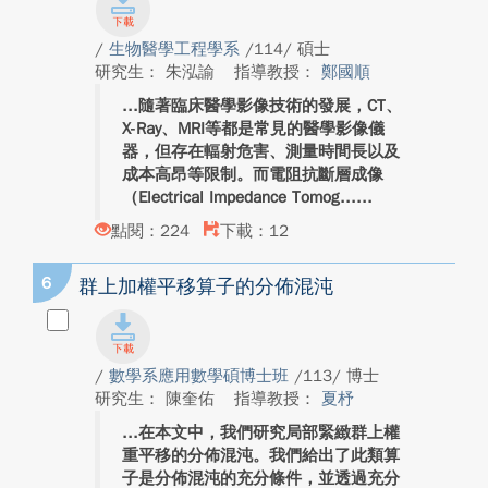
/
生物醫學工程學系
/114/ 碩士
研究生： 朱泓諭
指導教授：
鄭國順
隨著臨床醫學影像技術的發展，CT、
X-Ray、MRI等都是常見的醫學影像儀
器，但存在輻射危害、測量時間長以及
成本高昂等限制。而電阻抗斷層成像
（Electrical Impedance Tomog...
點閱：224
下載：12
6
群上加權平移算子的分佈混沌
/
數學系應用數學碩博士班
/113/ 博士
研究生： 陳奎佑
指導教授：
夏杼
在本文中，我們研究局部緊緻群上權
重平移的分佈混沌。我們給出了此類算
子是分佈混沌的充分條件，並透過充分