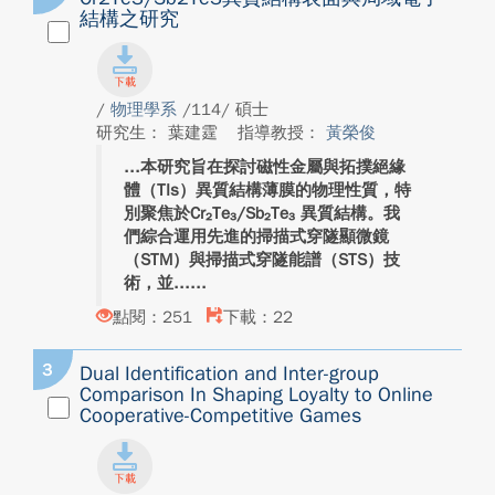
結構之研究
/
物理學系
/114/ 碩士
研究生： 葉建霆
指導教授：
黃榮俊
本研究旨在探討磁性金屬與拓撲絕緣
體（TIs）異質結構薄膜的物理性質，特
別聚焦於Cr₂Te₃/Sb₂Te₃ 異質結構。我
們綜合運用先進的掃描式穿隧顯微鏡
（STM）與掃描式穿隧能譜（STS）技
術，並...
點閱：251
下載：22
3
Dual Identification and Inter-group
Comparison In Shaping Loyalty to Online
Cooperative-Competitive Games