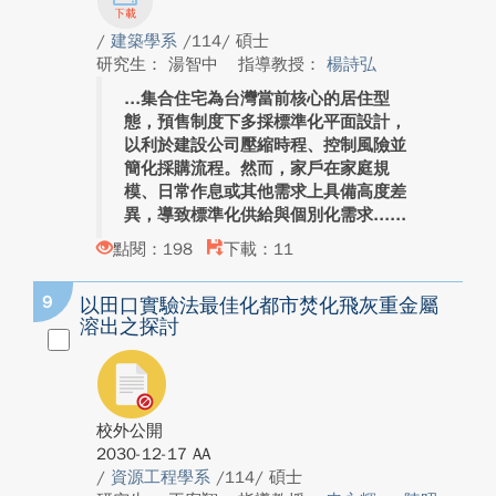
/
建築學系
/114/ 碩士
研究生： 湯智中
指導教授：
楊詩弘
集合住宅為台灣當前核心的居住型
態，預售制度下多採標準化平面設計，
以利於建設公司壓縮時程、控制風險並
簡化採購流程。然而，家戶在家庭規
模、日常作息或其他需求上具備高度差
異，導致標準化供給與個別化需求...
點閱：198
下載：11
9
以田口實驗法最佳化都市焚化飛灰重金屬
溶出之探討
校外公開
2030-12-17 AA
/
資源工程學系
/114/ 碩士