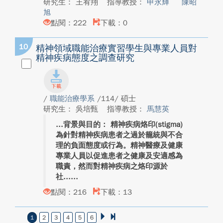
研究生： 王宥翔
指導教授：
申永輝
陳昭
旭
點閱：222
下載：0
10
精神領域職能治療實習學生與專業人員對
精神疾病態度之調查研究
/
職能治療學系
/114/ 碩士
研究生： 吳培甄
指導教授：
馬慧英
背景與目的： 精神疾病烙印(stigma)
為針對精神疾病患者之過於籠統與不合
理的負面態度或行為。精神醫療及健康
專業人員以促進患者之健康及安適感為
職責，然而對精神疾病之烙印源於
社...
點閱：216
下載：13
1
2
3
4
5
6