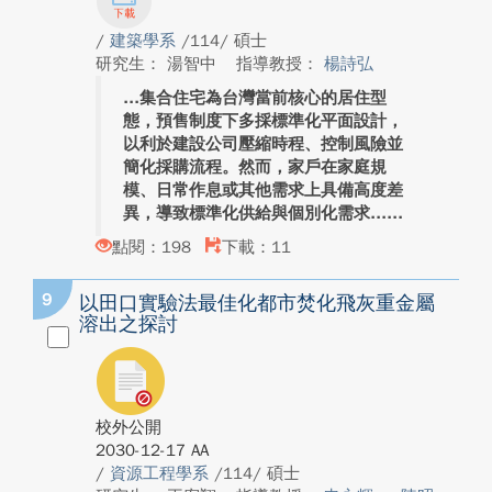
/
建築學系
/114/ 碩士
研究生： 湯智中
指導教授：
楊詩弘
集合住宅為台灣當前核心的居住型
態，預售制度下多採標準化平面設計，
以利於建設公司壓縮時程、控制風險並
簡化採購流程。然而，家戶在家庭規
模、日常作息或其他需求上具備高度差
異，導致標準化供給與個別化需求...
點閱：198
下載：11
9
以田口實驗法最佳化都市焚化飛灰重金屬
溶出之探討
校外公開
2030-12-17 AA
/
資源工程學系
/114/ 碩士