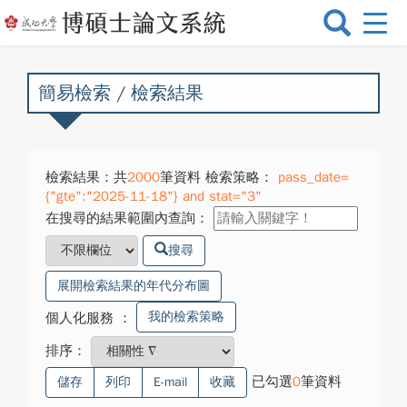
選
單
切
換
簡易檢索 / 檢索結果
檢索結果：共
2000
筆資料 檢索策略：
pass_date=
{"gte":"2025-11-18"} and stat="3"
在搜尋的結果範圍內查詢：
搜尋
展開檢索結果的年代分布圖
我的檢索策略
個人化服務
：
排序：
已勾選
0
筆資料
儲存
列印
E-mail
收藏