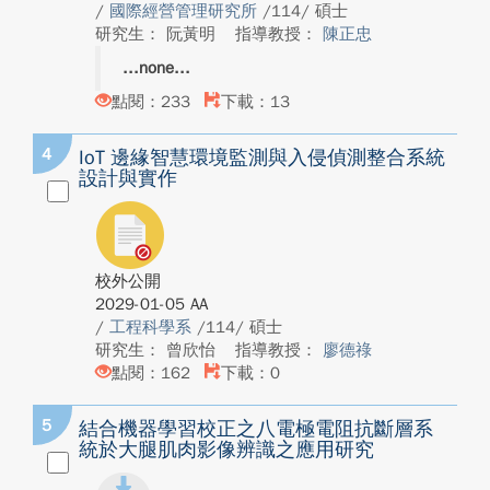
/
國際經營管理研究所
/114/ 碩士
研究生： 阮黃明
指導教授：
陳正忠
none
點閱：233
下載：13
4
IoT 邊緣智慧環境監測與入侵偵測整合系統
設計與實作
校外公開
2029-01-05 AA
/
工程科學系
/114/ 碩士
研究生： 曾欣怡
指導教授：
廖德祿
點閱：162
下載：0
5
結合機器學習校正之八電極電阻抗斷層系
統於大腿肌肉影像辨識之應用研究