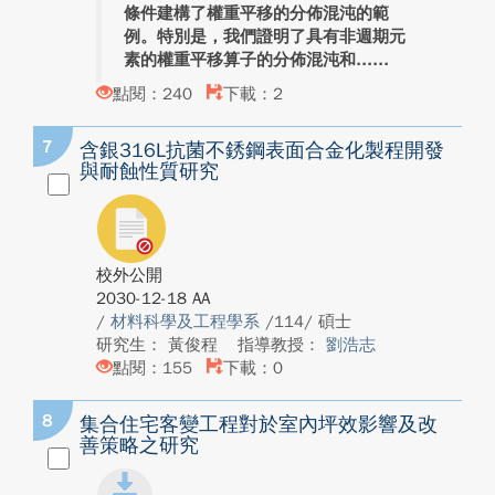
條件建構了權重平移的分佈混沌的範
例。特別是，我們證明了具有非週期元
素的權重平移算子的分佈混沌和...
點閱：240
下載：2
7
含銀316L抗菌不銹鋼表面合金化製程開發
與耐蝕性質研究
校外公開
2030-12-18 AA
/
材料科學及工程學系
/114/ 碩士
研究生： 黃俊程
指導教授：
劉浩志
點閱：155
下載：0
8
集合住宅客變工程對於室內坪效影響及改
善策略之研究