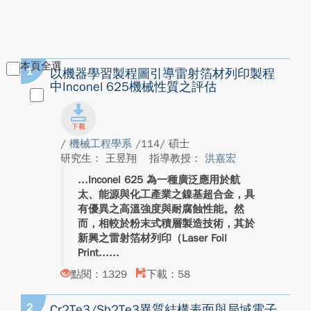
本頁全選
1
以機器學習製程圖引導雷射箔材列印製程
中Inconel 625機械性質之評估
/
機械工程學系
/114/ 碩士
研究生： 王昱翔
指導教授：
洪嘉宏
Inconel 625 為一種廣泛應用於航
太、能源與化工產業之鎳基超合金，具
有優異之高溫強度與耐腐蝕性能。然
而，相較於粉末式積層製造技術，其於
新興之雷射箔材列印（Laser Foil
Print...
點閱：1329
下載：58
2
Cr2Te3/Sb2Te3異質結構表面與局域電子