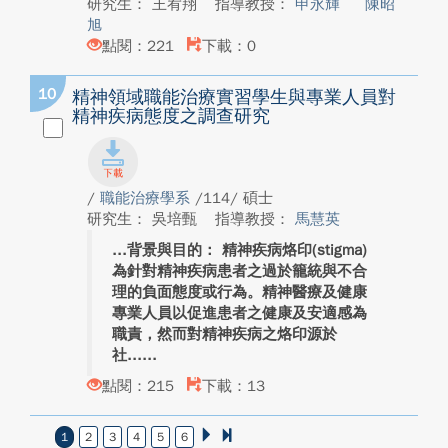
研究生： 王宥翔
指導教授：
申永輝
陳昭
旭
點閱：221
下載：0
10
精神領域職能治療實習學生與專業人員對
精神疾病態度之調查研究
/
職能治療學系
/114/ 碩士
研究生： 吳培甄
指導教授：
馬慧英
背景與目的： 精神疾病烙印(stigma)
為針對精神疾病患者之過於籠統與不合
理的負面態度或行為。精神醫療及健康
專業人員以促進患者之健康及安適感為
職責，然而對精神疾病之烙印源於
社...
點閱：215
下載：13
1
2
3
4
5
6