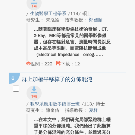
/
生物醫學工程學系
/114/ 碩士
研究生： 朱泓諭
指導教授：
鄭國順
隨著臨床醫學影像技術的發展，CT、
X-Ray、MRI等都是常見的醫學影像儀
器，但存在輻射危害、測量時間長以及
成本高昂等限制。而電阻抗斷層成像
（Electrical Impedance Tomog...
點閱：222
下載：12
6
群上加權平移算子的分佈混沌
/
數學系應用數學碩博士班
/113/ 博士
研究生： 陳奎佑
指導教授：
夏杼
在本文中，我們研究局部緊緻群上權
重平移的分佈混沌。我們給出了此類算
子是分佈混沌的充分條件，並透過充分