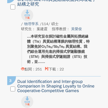
結構之研究
/
物理學系
/114/ 碩士
研究生： 葉建霆
指導教授：
黃榮俊
本研究旨在探討磁性金屬與拓撲絕緣
體（TIs）異質結構薄膜的物理性質，特
別聚焦於Cr₂Te₃/Sb₂Te₃ 異質結構。我
們綜合運用先進的掃描式穿隧顯微鏡
（STM）與掃描式穿隧能譜（STS）技
術，並...
點閱：251
下載：22
3
Dual Identification and Inter-group
Comparison In Shaping Loyalty to Online
Cooperative-Competitive Games