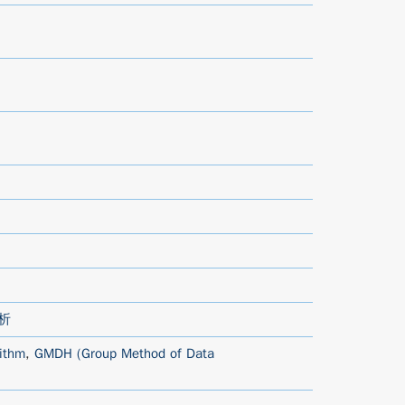
析
rithm
,
GMDH (Group Method of Data