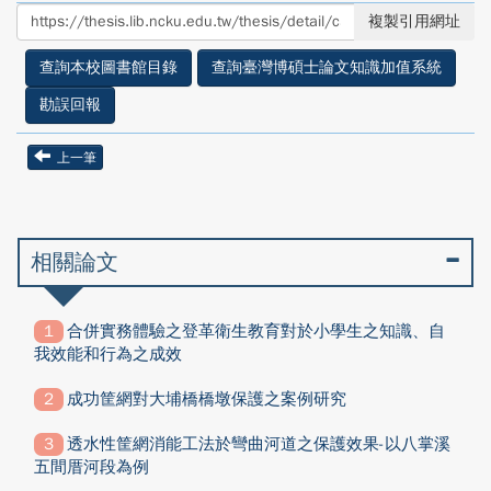
至
至
複製引用網址
facebook
twitter
查詢本校圖書館目錄
查詢臺灣博碩士論文知識加值系統
勘誤回報
上一筆
相關論文
合併實務體驗之登革衛生教育對於小學生之知識、自
我效能和行為之成效
成功筐網對大埔橋橋墩保護之案例研究
透水性筐網消能工法於彎曲河道之保護效果-以八掌溪
五間厝河段為例