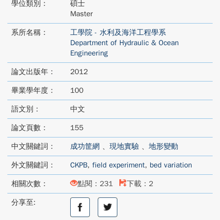
學位類別：
碩士
Master
系所名稱：
工學院 - 水利及海洋工程學系
Department of Hydraulic & Ocean
Engineering
論文出版年：
2012
畢業學年度：
100
語文別：
中文
論文頁數：
155
中文關鍵詞：
成功筐網
、
現地實驗
、
地形變動
外文關鍵詞：
CKPB
,
field experiment
,
bed variation
相關次數：
點閱：231
下載：2
分享至:
分
分
享
享