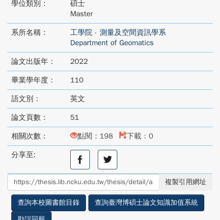
學位類別：
碩士
Master
系所名稱：
工學院 - 測量及空間資訊學系
Department of Geomatics
論文出版年：
2022
畢業學年度：
110
語文別：
英文
論文頁數：
51
相關次數：
點閱：198
下載：0
分享至:
分
分
享
享
至
至
複製引用網址
facebook
twitter
查詢本校圖書館目錄
查詢臺灣博碩士論文知識加值系統
勘誤回報