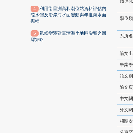
指導教
利用衛星測高和潮位站資料評估內
陸水體及沿岸海水面變動與年度海水面
學位類
振幅
氣候變遷對臺灣海岸地區影響之因
系所名
應策略
論文出
畢業學
語文別
論文頁
中文關
外文關
相關次
分享至