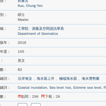
授：
郭重言
Kuo, Chung-Yen
別：
碩士
Master
稱：
工學院 - 測量及空間資訊學系
Department of Geomatics
版年：
2016
年度：
105
：
英文
數：
82
鍵詞：
沿岸淹沒
、
海水面上升
、
極端海水面
、
淹水潛勢圖
鍵詞：
Coastal inundation
,
Sea level rise
,
Extreme sea level
,
F
數：
點閱：298
下載：28
:
分
分