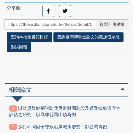
分享至:
分
分
享
享
至
至
複製引用網址
facebook
twitter
查詢本校圖書館目錄
查詢臺灣博碩士論文知識加值系統
勘誤回報
相關論文
以洪災觀點探討防救災避難圈劃設及避難據點適宜性
評估之研究－以高雄縣岡山鎮為例
探討不同因子導致沿岸淹水潛勢—以台灣為例