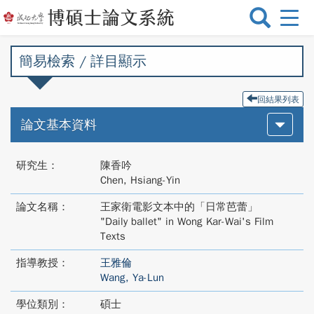
選
單
切
簡易檢索 / 詳目顯示
換
回結果列表
論文基本資料
研究生：
陳香吟
Chen, Hsiang-Yin
論文名稱：
王家衛電影文本中的「日常芭蕾」
"Daily ballet" in Wong Kar-Wai's Film
Texts
指導教授：
王雅倫
Wang, Ya-Lun
學位類別：
碩士