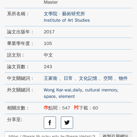
Master
系所名稱：
文學院 - 藝術研究所
Institute of Art Studies
論文出版年：
2017
畢業學年度：
105
語文別：
中文
論文頁數：
243
中文關鍵詞：
王家衛
、
日常
、
文化記憶
、
空間
、
物件
外文關鍵詞：
Wong Kar-wai,daily
,
cultural memory
,
space
,
element
相關次數：
點閱：547
下載：60
分享至:
分
分
享
享
至
至
複製引用網址